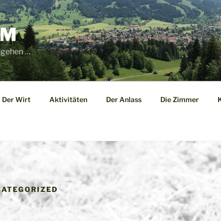
LM
 gehen …
Der Wirt
Aktivitäten
Der Anlass
Die Zimmer
K
CATEGORIZED